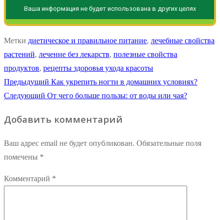
Ваша информация не будет использована в других целях
Метки
диетическое и правильное питание
,
лечебные свойства
растений
,
лечение без лекарств
,
полезные свойства
продуктов
,
рецепты здоровья ухода красоты
Навигация
Предыдущая
Предыдущий
Как укрепить ногти в домашних условиях?
Следующая
запись:
Следующий
От чего больше пользы: от воды или чая?
по
запись:
Добавить комментарий
записям
Ваш адрес email не будет опубликован.
Обязательные поля
помечены
*
Комментарий
*