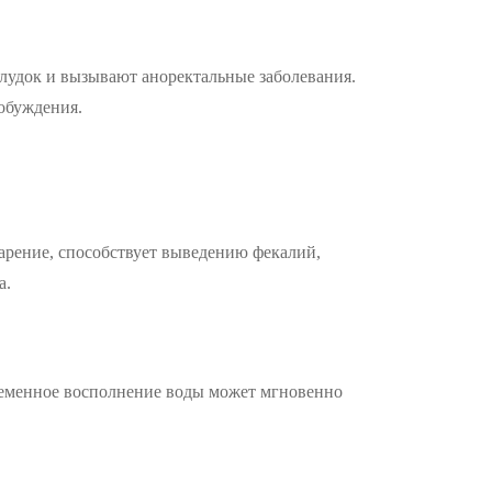
елудок и вызывают аноректальные заболевания.
обуждения.
арение, способствует выведению фекалий,
а.
временное восполнение воды может мгновенно