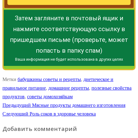
Затем загляните в почтовый ящик и
нажмите соответствующую ссылку в
пришедшем письме (проверьте, может
попасть в папку спам)
Ваша информация не будет использована в других целях
Метки
бабушкины советы и рецепты
,
диетическое и
правильное питание
,
домашние рецепты
,
полезные свойства
продуктов
,
советы домохозяйкам
Навигация
Предыдущая
Предыдущий
Мясные продукты домашнего изготовления
Следующая
запись:
Следующий
Роль соков в здоровье человека
по
запись:
Добавить комментарий
записям