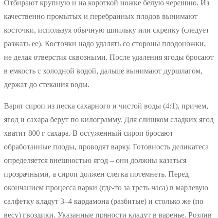
Отбирают крупную и на короткой ножке белую черешню. Из
качественно промытых и перебранных плодов вынимают
косточки, используя обычную шпильку или скрепку (следует
разжать ее). Косточки надо удалять со стороны плодоножки,
не делая отверстия сквозными. После удаления ягоды бросают
в емкость с холодной водой, дальше вынимают дуршлагом,
держат до стекания воды.
Варят сироп из песка сахарного и чистой воды (4:1), причем,
ягод и сахара берут по килограмму. Для слишком сладких ягод
хватит 800 г сахара. В остуженный сироп бросают
обработанные плоды, проводят варку. Готовность деликатеса
определяется внешностью ягод – они должны казаться
прозрачными, а сироп должен слегка потемнеть. Перед
окончанием процесса варки (где-то за треть часа) в марлевую
салфетку кладут 3–4 кардамона (разбитые) и столько же (по
весу) гвоздики. Указанные пряности кладут в варенье. Розлив