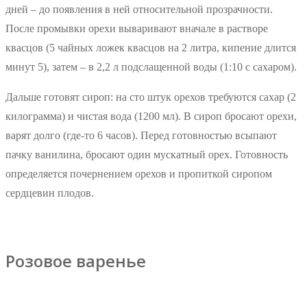
дней – до появления в ней относительной прозрачности.
После промывки орехи вываривают вначале в растворе
квасцов (5 чайных ложек квасцов на 2 литра, кипение длится
минут 5), затем – в 2,2 л подслащенной воды (1:10 с сахаром).
Дальше готовят сироп: на сто штук орехов требуются сахар (2
килограмма) и чистая вода (1200 мл). В сироп бросают орехи,
варят долго (где-то 6 часов). Перед готовностью всыпают
пачку ванилина, бросают один мускатный орех. Готовность
определяется почернением орехов и пропиткой сиропом
сердцевин плодов.
Розовое варенье