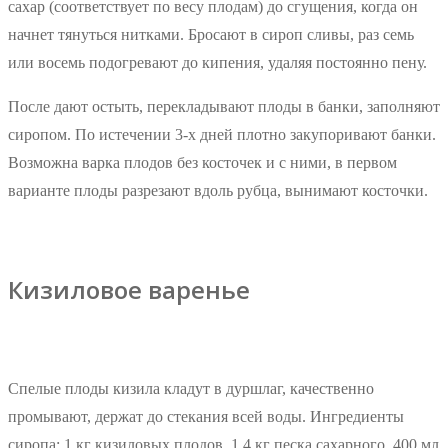
сахар (соответствует по весу плодам) до сгущения, когда он
начнет тянуться нитками. Бросают в сироп сливы, раз семь
или восемь подогревают до кипения, удаляя постоянно пену.
После дают остыть, перекладывают плоды в банки, заполняют
сиропом. По истечении 3-х дней плотно закупоривают банки.
Возможна варка плодов без косточек и с ними, в первом
варианте плоды разрезают вдоль рубца, вынимают косточки.
Кизиловое варенье
Спелые плоды кизила кладут в дуршлаг, качественно
промывают, держат до стекания всей воды. Ингредиенты
сиропа: 1 кг кизиловых плодов, 1,4 кг песка сахарного, 400 мл