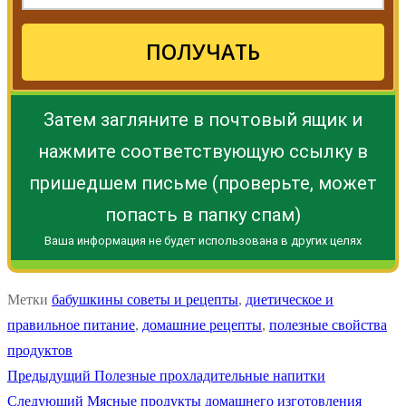
ПОЛУЧАТЬ
Затем загляните в почтовый ящик и
нажмите соответствующую ссылку в
пришедшем письме (проверьте, может
попасть в папку спам)
Ваша информация не будет использована в других целях
Метки
бабушкины советы и рецепты
,
диетическое и
правильное питание
,
домашние рецепты
,
полезные свойства
продуктов
Навигация
Предыдущая
Предыдущий
Полезные прохладительные напитки
Следующая
запись:
Следующий
Мясные продукты домашнего изготовления