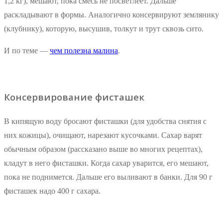
1,2 кг), мешают, пока смесь не посветлеет. Дальше
раскладывают в формы. Аналогично консервируют землянику
(клубнику), которую, высушив, толкут и трут сквозь сито.
И по теме —
чем полезна малина
.
Консервирование фисташек
В кипящую воду бросают фисташки (для удобства снятия с
них кожицы), очищают, нарезают кусочками. Сахар варят
обычным образом (рассказано выше во многих рецептах),
кладут в него фисташки. Когда сахар уварится, его мешают,
пока не поднимется. Дальше его выливают в банки. Для 90 г
фисташек надо 400 г сахара.