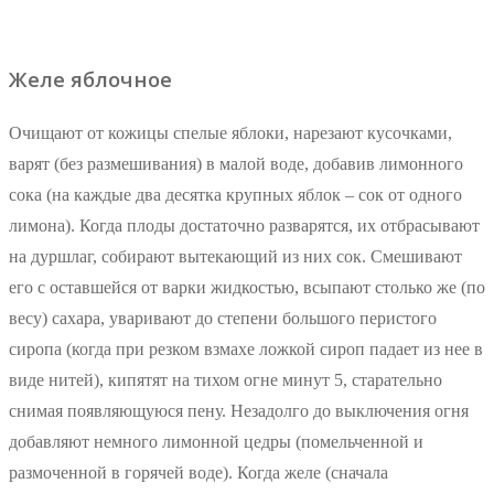
Желе яблочное
Очищают от кожицы спелые яблоки, нарезают кусочками,
варят (без размешивания) в малой воде, добавив лимонного
сока (на каждые два десятка крупных яблок – сок от одного
лимона). Когда плоды достаточно разварятся, их отбрасывают
на дуршлаг, собирают вытекающий из них сок. Смешивают
его с оставшейся от варки жидкостью, всыпают столько же (по
весу) сахара, уваривают до степени большого перистого
сиропа (когда при резком взмахе ложкой сироп падает из нее в
виде нитей), кипятят на тихом огне минут 5, старательно
снимая появляющуюся пену. Незадолго до выключения огня
добавляют немного лимонной цедры (помельченной и
размоченной в горячей воде). Когда желе (сначала