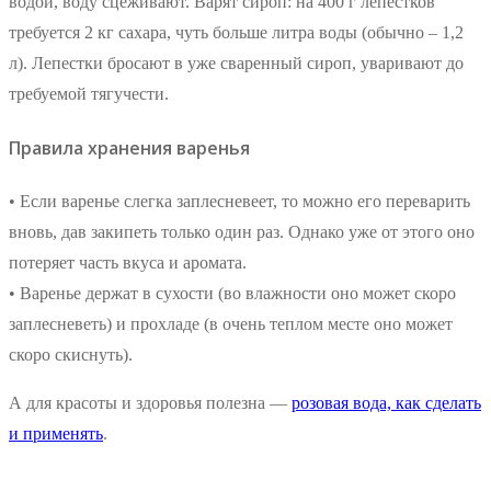
водой, воду сцеживают. Варят сироп: на 400 г лепестков
требуется 2 кг сахара, чуть больше литра воды (обычно – 1,2
л). Лепестки бросают в уже сваренный сироп, уваривают до
требуемой тягучести.
Правила хранения варенья
• Если варенье слегка заплесневеет, то можно его переварить
вновь, дав закипеть только один раз. Однако уже от этого оно
потеряет часть вкуса и аромата.
• Варенье держат в сухости (во влажности оно может скоро
заплесневеть) и прохладе (в очень теплом месте оно может
скоро скиснуть).
А для красоты и здоровья полезна —
розовая вода, как сделать
и применять
.