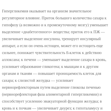
Гипергликемия оказывает на организм значительное
регуляторное влияние. Приток большого количества сахара к
гипофизу (а возможно и к промежуточному мозгу) уменьшает
выделение «диабетогенного» вещества; приток его к ПЖ —
увеличивает выделение инсулина, тренирует инсулярный
аппарат, а если он очень истощен, может его истощить еще
сильнее, понижает чувствительность fi-клеток к действию
аллоксана; к печени — уменьшает выделение сахара в кровь,
усиливает образование гликогена; к мышцам и к другим
органам и тканям — повышает проницаемость клеток для
сахара; к слизистой желудка — усиливает
нервнорефлекторным путем выделение глюкозы печенью
(нервнорефлекторая фаза алиментарной гипергликемии) и
способствует усилению эвакуаторной функции желудка; в
кровь и к почкам — увеличивает диурез; к гипоталамусу и