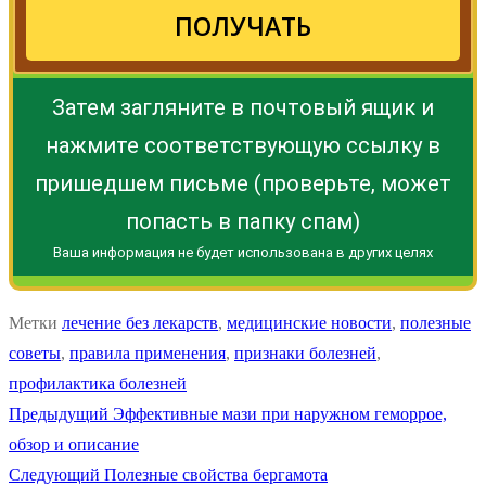
ПОЛУЧАТЬ
Затем загляните в почтовый ящик и
нажмите соответствующую ссылку в
пришедшем письме (проверьте, может
попасть в папку спам)
Ваша информация не будет использована в других целях
Метки
лечение без лекарств
,
медицинские новости
,
полезные
советы
,
правила применения
,
признаки болезней
,
профилактика болезней
Навигация
Предыдущая
Предыдущий
Эффективные мази при наружном геморрое,
запись:
обзор и описание
по
Следующая
Следующий
Полезные свойства бергамота