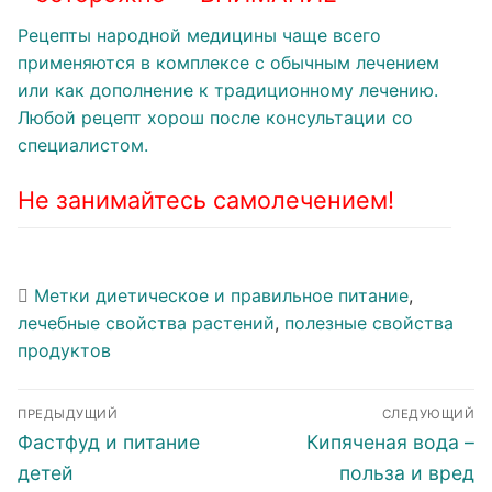
Рецепты народной медицины чаще всего
применяются в комплексе с обычным лечением
или как дополнение к традиционному лечению.
Любой рецепт хорош после консультации со
специалистом.
Не занимайтесь самолечением!
Метки
диетическое и правильное питание
,
лечебные свойства растений
,
полезные свойства
продуктов
Навигация
ПРЕДЫДУЩИЙ
СЛЕДУЮЩИЙ
по
Предыдущая
Следующая
Фастфуд и питание
Кипяченая вода –
записям
запись:
запись:
детей
польза и вред