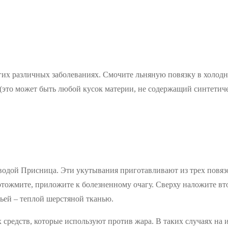
гих различных заболеваниях. Смочите льняную повязку в холодн
(это может быть любой кусок материи, не содержащий синтетиче
водой Присница. Эти укутывания приготавливают из трех повязо
 отожмите, приложите к болезненному очагу. Сверху наложите вт
ьей – теплой шерстяной тканью.
средств, которые используют против жара. В таких случаях на