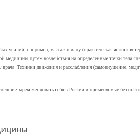
бых усилий, например, массаж шиацу (практическая японская т
кой медицины путем воздействия на определенные точки тела сп
 врача. Техники движения и расслабления (самовнушение, медит
спевшие зарекомендовать себя в России и применяемые без пост
едицины