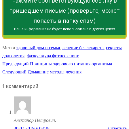
нажмите соответствующую ссылку в
пришедшем письме (проверьте, может
попасть в папку спам)
Ваша информация не будет использована в других целях
Метки
здоровый дом и семья
,
лечение без лекарств
,
секреты
долголетия
,
физкультура фитнес спорт
Навигация
Предыдущая
Предыдущий
Принципы здорового питания организма
Следующая
запись:
Следующий
Домашние методы лечения
по
запись:
1 комментарий
записям
Александр Петрович.
30.07.2019 в 08:38
Ответить