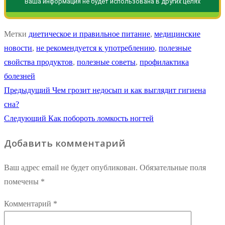
Ваша информация не будет использована в других целях
Метки
диетическое и правильное питание
,
медицинские
новости
,
не рекомендуется к употреблению
,
полезные
свойства продуктов
,
полезные советы
,
профилактика
болезней
Навигация
Предыдущая
Предыдущий
Чем грозит недосып и как выглядит гигиена
запись:
сна?
по
Следующая
Следующий
Как побороть ломкость ногтей
записям
запись:
Добавить комментарий
Ваш адрес email не будет опубликован.
Обязательные поля
помечены
*
Комментарий
*