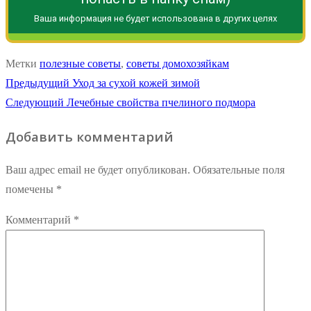
Ваша информация не будет использована в других целях
Метки
полезные советы
,
советы домохозяйкам
Навигация
Предыдущая
Предыдущий
Уход за сухой кожей зимой
Следующая
запись:
Следующий
Лечебные свойства пчелиного подмора
по
запись:
Добавить комментарий
записям
Ваш адрес email не будет опубликован.
Обязательные поля
помечены
*
Комментарий
*