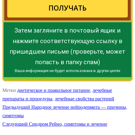
ПОЛУЧАТЬ
Затем загляните в почтовый ящик и
нажмите соответствующую ссылку в
пришедшем письме (проверьте, может
попасть в папку спам)
Ваша информация не будет использована в других целях
Метки
диетическое и правильное питание
,
лечебные
препараты и процедуры
,
лечебные свойства растений
Навигация
Предыдущая
Предыдущий
Народное лечение нейродермита — причины,
запись:
симптомы
по
Следующая
Следующий
Синдром Рейно, симптомы и лечение
записям
запись: