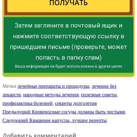
ПОЛУЧАТЬ
Затем загляните в почтовый ящик и
нажмите соответствующую ссылку в
пришедшем письме (проверьте, может
попасть в папку спам)
Ваша информация не будет использована в других целях
Метки
лечебные препараты и процедуры
,
лечение без
лекарств
,
народные методы лечения
,
полезные советы
,
профилактика болезней
,
секреты долголетия
Навигация
Предыдущая
Предыдущий
Кровеносные сосуды должны быть чистыми
Следующая
запись:
Следующий
Квашение капусты, лучшие рецепты
по
запись:
Добавить комментарий